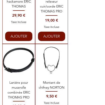
hackamore ERIC
releveur
THOMAS
cuir/corde ERIC
THOMAS PRO
Prix
29,90 €
Prix
19,00 €
Taxe Incluse
Taxe Incluse
AJOUTER
AJOUTER
Lanière pour
Montant de
muserolle
chifney NORTON
combinée ERIC
Prix
9,50 €
THOMAS PRO
Taxe Incluse