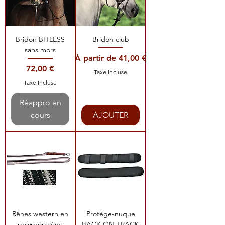
Bridon BITLESS
Bridon club
sans mors
Prix promotionnel
À partir de
41,00 €
Prix
72,00 €
Taxe Incluse
Taxe Incluse
Réappro en
cours
AJOUTER
Rênes western en
Protège-nuque
polypropylène
BACK ON TRACK