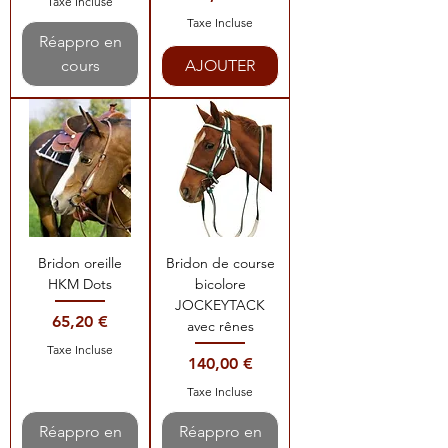
Taxe Incluse
Taxe Incluse
Réappro en
cours
AJOUTER
Bridon oreille
Bridon de course
HKM Dots
bicolore
JOCKEYTACK
Prix
65,20 €
avec rênes
Taxe Incluse
Prix
140,00 €
Taxe Incluse
Réappro en
Réappro en