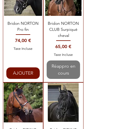
Bridon NORTON
Bridon NORTON
Pro fin
CLUB Surpiqué
cheval
Prix
74,00 €
Prix
65,00 €
Taxe Incluse
Taxe Incluse
Réappro en
AJOUTER
cours