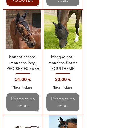
AJOUTER
cours
Bonnet chasse-
Masque anti-
mouches long
mouches filet fin
PRO SERIES Sport
EQUITHEME
Prix
Prix
34,00 €
23,00 €
Taxe Incluse
Taxe Incluse
Réappro en
Réappro en
cours
cours