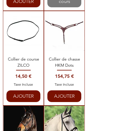
AJOUTER
cours
Collier de course
Collier de chasse
ZILCO
HKM Dots
Prix
Prix
14,50 €
154,75 €
Taxe Incluse
Taxe Incluse
AJOUTER
AJOUTER