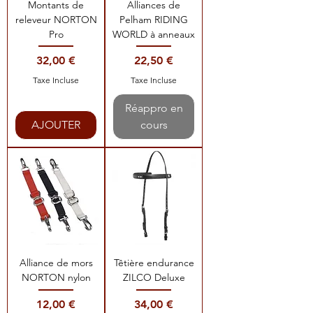
Montants de
Alliances de
releveur NORTON
Pelham RIDING
Pro
WORLD à anneaux
Prix
Prix
32,00 €
22,50 €
Taxe Incluse
Taxe Incluse
Réappro en
AJOUTER
cours
Alliance de mors
Têtière endurance
NORTON nylon
ZILCO Deluxe
Prix
Prix
12,00 €
34,00 €