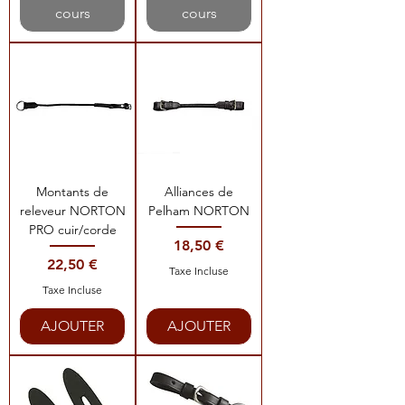
cours
cours
Montants de
Alliances de
releveur NORTON
Pelham NORTON
PRO cuir/corde
Prix
18,50 €
Prix
22,50 €
Taxe Incluse
Taxe Incluse
AJOUTER
AJOUTER