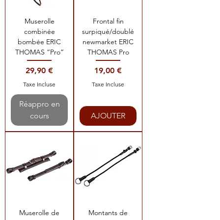
Muserolle
Frontal fin
combinée
surpiqué/doublé
bombée ERIC
newmarket ERIC
THOMAS “Pro”
THOMAS Pro
Prix
Prix
29,90 €
19,00 €
Taxe Incluse
Taxe Incluse
Réappro en
cours
AJOUTER
Muserolle de
Montants de