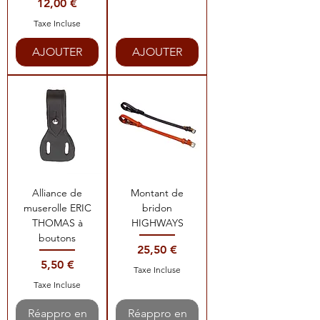
Prix
12,00 €
Taxe Incluse
AJOUTER
AJOUTER
Alliance de
Montant de
muserolle ERIC
bridon
THOMAS à
HIGHWAYS
boutons
Prix
25,50 €
Prix
5,50 €
Taxe Incluse
Taxe Incluse
Réappro en
Réappro en