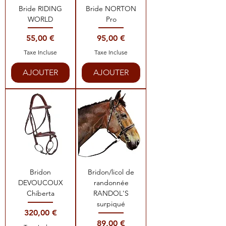
Bride RIDING
Bride NORTON
WORLD
Pro
Prix
Prix
55,00 €
95,00 €
Taxe Incluse
Taxe Incluse
AJOUTER
AJOUTER
Bridon
Bridon/licol de
DEVOUCOUX
randonnée
Chiberta
RANDOL'S
surpiqué
Prix
320,00 €
Prix
89,00 €