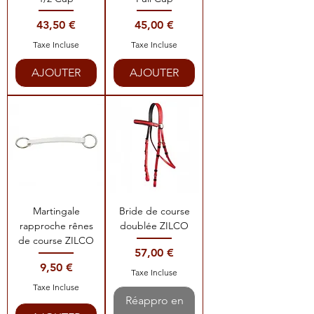
Prix
Prix
43,50 €
45,00 €
Taxe Incluse
Taxe Incluse
AJOUTER
AJOUTER
Martingale
Bride de course
rapproche rênes
doublée ZILCO
de course ZILCO
Prix
57,00 €
Prix
9,50 €
Taxe Incluse
Taxe Incluse
Réappro en