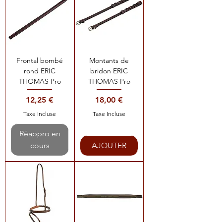
Frontal bombé
Montants de
rond ERIC
bridon ERIC
THOMAS Pro
THOMAS Pro
Prix
Prix
12,25 €
18,00 €
Taxe Incluse
Taxe Incluse
Réappro en
cours
AJOUTER