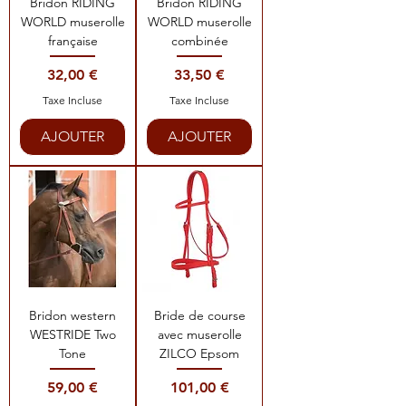
Bridon RIDING
Bridon RIDING
WORLD muserolle
WORLD muserolle
française
combinée
Prix
Prix
32,00 €
33,50 €
Taxe Incluse
Taxe Incluse
AJOUTER
AJOUTER
Bridon western
Bride de course
WESTRIDE Two
avec muserolle
Tone
ZILCO Epsom
Prix
Prix
59,00 €
101,00 €