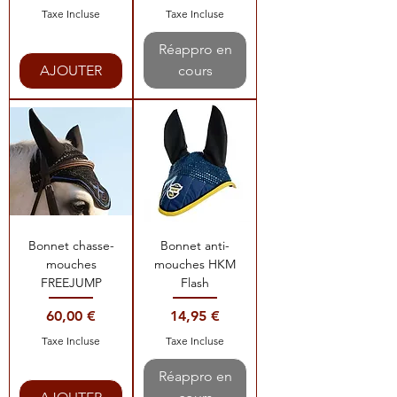
Taxe Incluse
Taxe Incluse
Réappro en
AJOUTER
cours
Bonnet chasse-
Bonnet anti-
mouches
mouches HKM
FREEJUMP
Flash
Prix
Prix
60,00 €
14,95 €
Taxe Incluse
Taxe Incluse
Réappro en