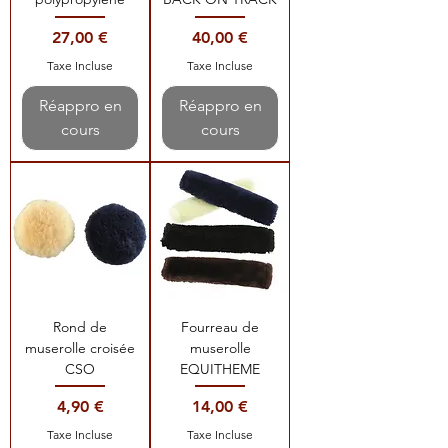
Prix
Prix
27,00 €
40,00 €
Taxe Incluse
Taxe Incluse
Réappro en
Réappro en
cours
cours
Rond de
Fourreau de
muserolle croisée
muserolle
CSO
EQUITHEME
Prix
Prix
4,90 €
14,00 €
Taxe Incluse
Taxe Incluse