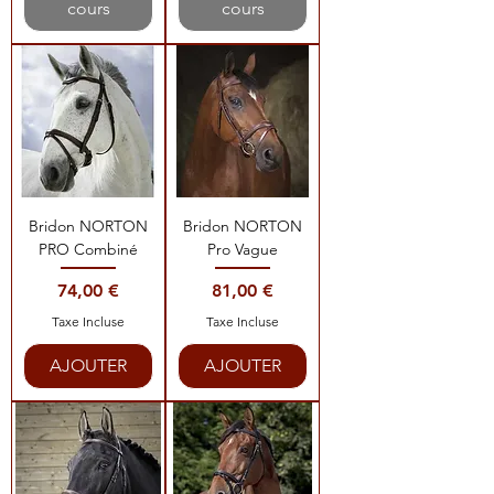
cours
cours
Bridon NORTON
Bridon NORTON
PRO Combiné
Pro Vague
Prix
Prix
74,00 €
81,00 €
Taxe Incluse
Taxe Incluse
AJOUTER
AJOUTER