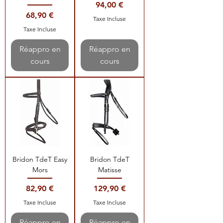
Prix
94,00 €
Prix
68,90 €
Taxe Incluse
Taxe Incluse
Réappro en
Réappro en
cours
cours
Bridon TdeT Easy
Bridon TdeT
Mors
Matisse
Prix
Prix
82,90 €
129,90 €
Taxe Incluse
Taxe Incluse
Réappro en
Réappro en