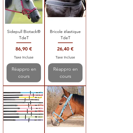
Sidepull Biotack®
Bricole élastique
TdeT
TdeT
Prix
Prix
86,90 €
26,40 €
Taxe Incluse
Taxe Incluse
Réappro en
Réappro en
cours
cours