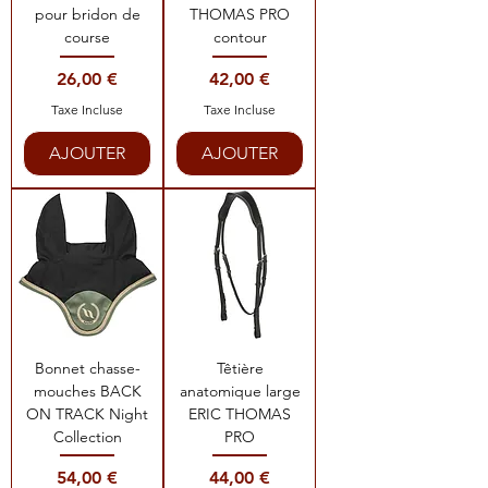
pour bridon de
THOMAS PRO
course
contour
Prix
Prix
26,00 €
42,00 €
Taxe Incluse
Taxe Incluse
AJOUTER
AJOUTER
Bonnet chasse-
Têtière
mouches BACK
anatomique large
ON TRACK Night
ERIC THOMAS
Collection
PRO
Prix
Prix
54,00 €
44,00 €