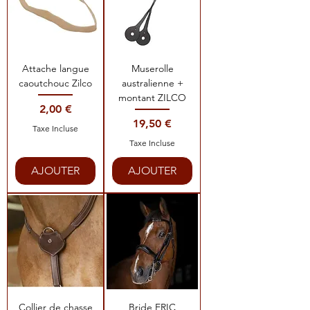
Attache langue
Muserolle
caoutchouc Zilco
australienne +
montant ZILCO
Prix
2,00 €
Prix
19,50 €
Taxe Incluse
Taxe Incluse
AJOUTER
AJOUTER
Collier de chasse
Bride ERIC