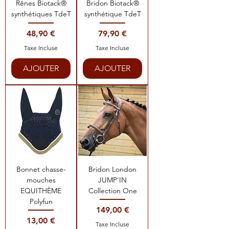
Rênes Biotack®
Bridon Biotack®
synthétiques TdeT
synthétique TdeT
Prix
Prix
48,90 €
79,90 €
Taxe Incluse
Taxe Incluse
AJOUTER
AJOUTER
Bonnet chasse-
Bridon London
mouches
JUMP'IN
EQUITHÈME
Collection One
Polyfun
Prix
149,00 €
Prix
13,00 €
Taxe Incluse