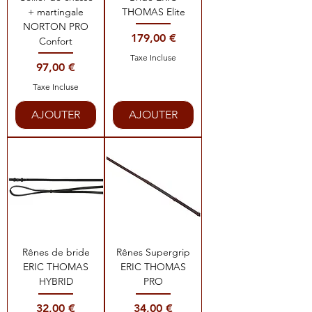
+ martingale
THOMAS Elite
NORTON PRO
Prix
179,00 €
Confort
Taxe Incluse
Prix
97,00 €
Taxe Incluse
AJOUTER
AJOUTER
Rênes de bride
Rênes Supergrip
ERIC THOMAS
ERIC THOMAS
HYBRID
PRO
Prix
Prix
32,00 €
34,00 €