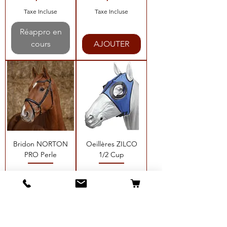
Taxe Incluse
Taxe Incluse
Réappro en
cours
AJOUTER
Bridon NORTON
Oeillères ZILCO
PRO Perle
1/2 Cup
Prix
Prix
79,00 €
43,00 €
Taxe Incluse
Taxe Incluse
Réappro en
AJOUTER
cours