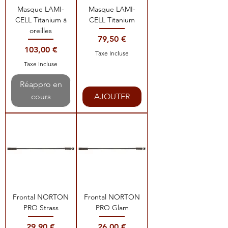
Masque LAMI-
Masque LAMI-
CELL Titanium à
CELL Titanium
oreilles
Prix
79,50 €
Prix
103,00 €
Taxe Incluse
Taxe Incluse
Réappro en
cours
AJOUTER
Frontal NORTON
Frontal NORTON
PRO Strass
PRO Glam
Prix
Prix
29,90 €
26,00 €