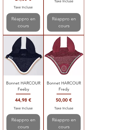
Taxe Incluse
Taxe Incluse
Réappro en
Réappro en
cours
cours
Bonnet HARCOUR
Bonnet HARCOUR
Feeby
Fredy
Prix
Prix
44,98 €
50,00 €
Taxe Incluse
Taxe Incluse
Réappro en
Réappro en
cours
cours