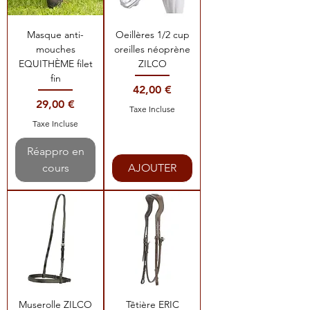
Masque anti-
Oeillères 1/2 cup
mouches
oreilles néoprène
EQUITHÈME filet
ZILCO
fin
Prix
42,00 €
Prix
29,00 €
Taxe Incluse
Taxe Incluse
Réappro en
cours
AJOUTER
Muserolle ZILCO
Têtière ERIC