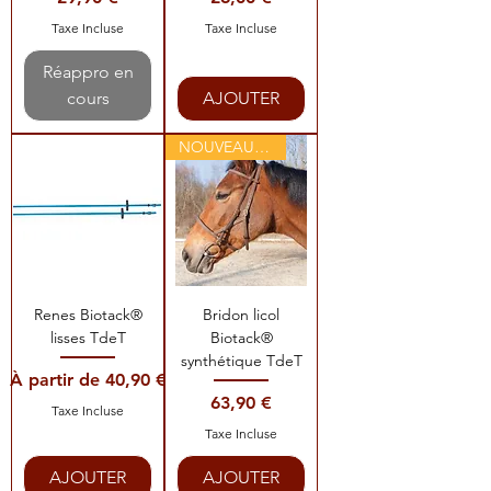
Taxe Incluse
Taxe Incluse
Réappro en
cours
AJOUTER
NOUVEAUTE !
Renes Biotack®
Bridon licol
lisses TdeT
Biotack®
synthétique TdeT
Prix promotionnel
À partir de
40,90 €
Prix
63,90 €
Taxe Incluse
Taxe Incluse
AJOUTER
AJOUTER