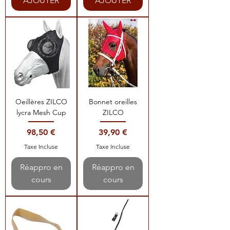
AJOUTER
AJOUTER
Oeillères ZILCO
Bonnet oreilles
lycra Mesh Cup
ZILCO
Prix
Prix
98,50 €
39,90 €
Taxe Incluse
Taxe Incluse
Réappro en
Réappro en
cours
cours