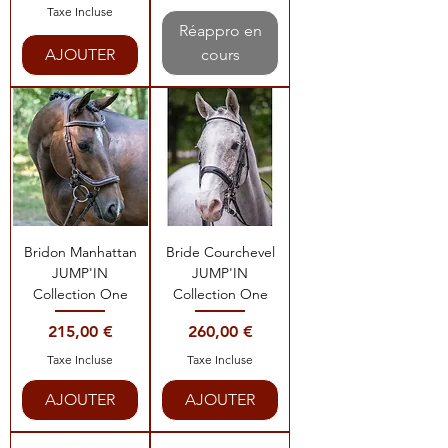
Taxe Incluse
Réappro en
AJOUTER
cours
Bridon Manhattan
Bride Courchevel
JUMP'IN
JUMP'IN
Collection One
Collection One
Prix
Prix
215,00 €
260,00 €
Taxe Incluse
Taxe Incluse
AJOUTER
AJOUTER