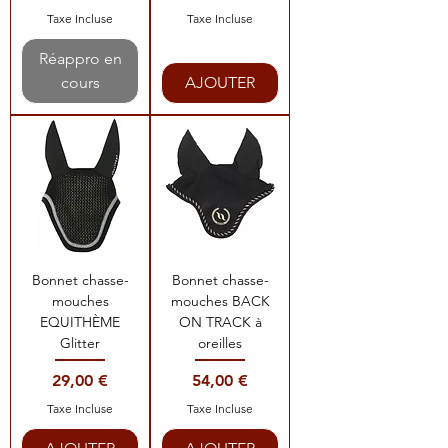
Taxe Incluse
Taxe Incluse
Réappro en
cours
AJOUTER
Bonnet chasse-
Bonnet chasse-
mouches
mouches BACK
EQUITHÈME
ON TRACK à
Glitter
oreilles
Prix
Prix
29,00 €
54,00 €
Taxe Incluse
Taxe Incluse