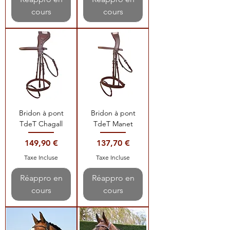
cours
cours
Bridon à pont
Bridon à pont
TdeT Chagall
TdeT Manet
Prix
Prix
149,90 €
137,70 €
Taxe Incluse
Taxe Incluse
Réappro en
Réappro en
cours
cours