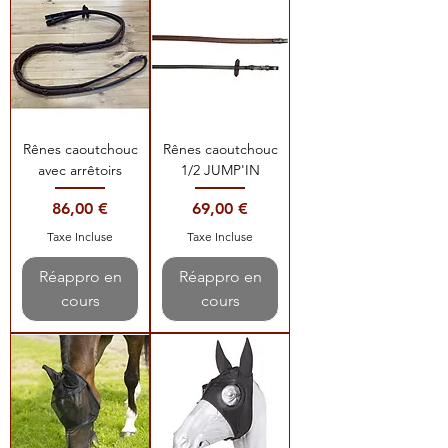
Rênes caoutchouc
Rênes caoutchouc
avec arrêtoirs
1/2 JUMP'IN
Prix
Prix
86,00 €
69,00 €
Taxe Incluse
Taxe Incluse
Réappro en
Réappro en
cours
cours