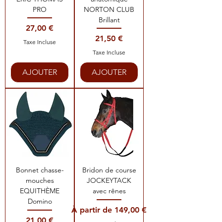
PRO
NORTON CLUB
Brillant
Prix
27,00 €
Prix
21,50 €
Taxe Incluse
Taxe Incluse
AJOUTER
AJOUTER
Bonnet chasse-
Bridon de course
mouches
JOCKEYTACK
EQUITHÈME
avec rênes
Domino
Prix promotionnel
À partir de
149,00 €
Prix
21,00 €