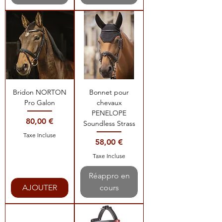
Bridon NORTON
Bonnet pour
Pro Galon
chevaux
PENELOPE
Prix
80,00 €
Soundless Strass
Taxe Incluse
Prix
58,00 €
Taxe Incluse
Réappro en
AJOUTER
cours