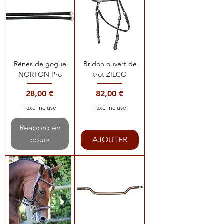
Rênes de gogue
Bridon ouvert de
NORTON Pro
trot ZILCO
Prix
Prix
28,00 €
82,00 €
Taxe Incluse
Taxe Incluse
Réappro en
cours
AJOUTER