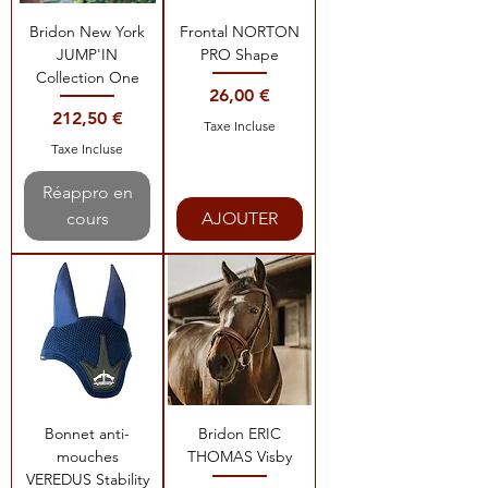
Bridon New York
Frontal NORTON
JUMP'IN
PRO Shape
Collection One
Prix
26,00 €
Prix
212,50 €
Taxe Incluse
Taxe Incluse
Réappro en
cours
AJOUTER
Bonnet anti-
Bridon ERIC
mouches
THOMAS Visby
VEREDUS Stability