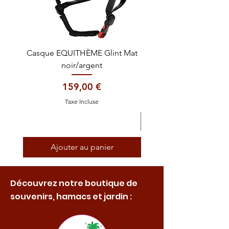
Casque EQUITHÈME Glint Mat
Cataplasme décontra
noir/argent
Prix
159,00 €
Taxe Incluse
Ajouter au panier
Découvrez notre boutique de
souvenirs, hamacs et jardin :