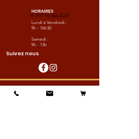
HORAIRES
© 2021 by
Wix TCW
Lundi à Vendredi :
9h - 16h30
Samedi :
9h - 13h
Suivez nous
Les boutiques :
Pour le cavalier
Pour le cheval
Pour l'écurie
Maréchalerie
Elevage
Nouveautés