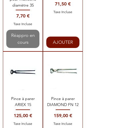
Prix
71,50 €
diamètre 35
Taxe Incluse
Prix
7,70 €
Taxe Incluse
Réappro en
cours
AJOUTER
Pince à parer
Pince à parer
ARIEX 15
DIAMOND FN 12
Prix
Prix
125,00 €
159,00 €
Taxe Incluse
Taxe Incluse