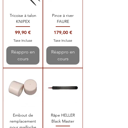
Tricoise à talon
Pince à river
KNIPEX
FAURE
Prix
Prix
99,90 €
179,00 €
Taxe Incluse
Taxe Incluse
Réappro en
Réappro en
cours
cours
Embout de
Râpe HELLER
remplacement
Black Master
pour mailloche