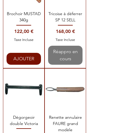
Brochoir MUSTAD
Tricoise à déferrer
340g
SP 12 SELL
Prix
Prix
122,00 €
168,00 €
Taxe Incluse
Taxe Incluse
Réappro en
AJOUTER
cours
Dégorgeoir
Renette annulaire
double Victoria
FAURE grand
modèle