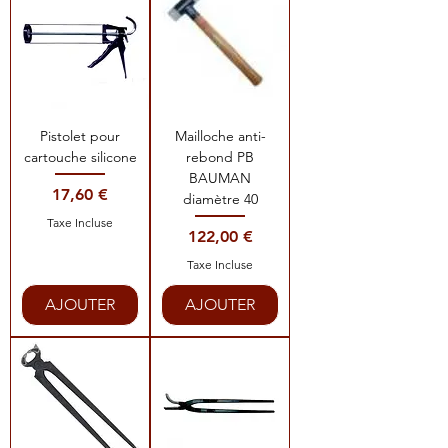
Pistolet pour
Mailloche anti-
cartouche silicone
rebond PB
BAUMAN
Prix
17,60 €
diamètre 40
Taxe Incluse
Prix
122,00 €
Taxe Incluse
AJOUTER
AJOUTER