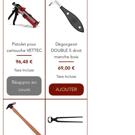
Pistolet pour
Dégorgeoir
cartouche VETTEC
DOUBLE S droit
manche bois
Prix
96,48 €
Prix
69,00 €
Taxe Incluse
Taxe Incluse
Réappro en
cours
AJOUTER