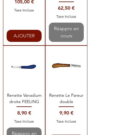
Prix
105,00 €
Prix
62,50 €
Taxe Incluse
Taxe Incluse
Réappro en
AJOUTER
cours
Renette Vanadium
Renette Le Pareur
droite FEELING
double
Prix
Prix
8,90 €
9,90 €
Taxe Incluse
Taxe Incluse
Réappro en