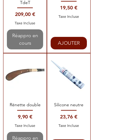
TdeT
Prix
19,50 €
Prix
209,00 €
Taxe Incluse
Taxe Incluse
Réappro en
cours
AJOUTER
Rénette double
Silicone neutre
Prix
Prix
9,90 €
23,76 €
Taxe Incluse
Taxe Incluse
Réappro en