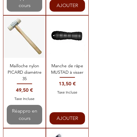
cours
AJOUTER
Mailloche nylon
Manche de râpe
PICARD diamètre
MUSTAD à visser
35
Prix
13,50 €
Prix
49,50 €
Taxe Incluse
Taxe Incluse
Réappro en
cours
AJOUTER