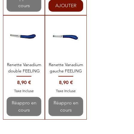
cours
AJOUTER
Renette Vanadium
Renette Vanadium
double FEELING
gauche FEELING
Prix
Prix
8,90 €
8,90 €
Taxe Incluse
Taxe Incluse
Réappro en
Réappro en
cours
cours