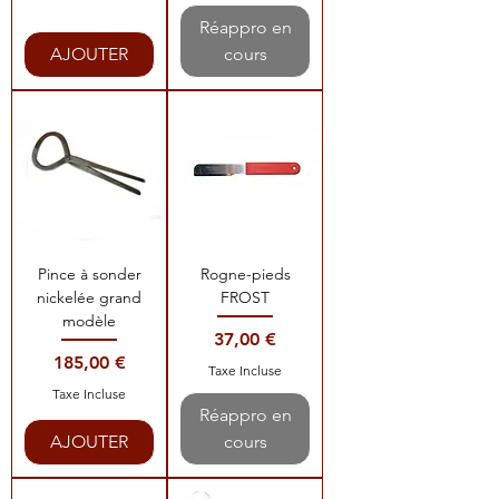
Réappro en
AJOUTER
cours
Pince à sonder
Rogne-pieds
nickelée grand
FROST
modèle
Prix
37,00 €
Prix
185,00 €
Taxe Incluse
Taxe Incluse
Réappro en
AJOUTER
cours