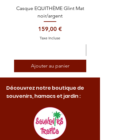
Casque EQUITHÈME Glint Mat
Cataplasme décontra
noir/argent
Prix
159,00 €
Taxe Incluse
Ajouter au panier
Découvrez notre boutique de
souvenirs, hamacs et jardin :