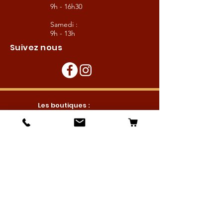
9h - 16h30
Samedi :
9h - 13h
Suivez nous
Les boutiques :
Pour le cavalier
Pour le cheval
Pour l'écurie
Maréchalerie
Elevage
Nouveautés
Bonnes affaires
Les services :