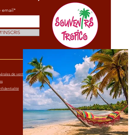
e email*
M'INSCRIS
érales de vente
es
fidentialité