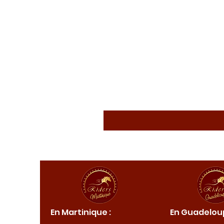
ique :
En Martinique :
En Guadeloup
de