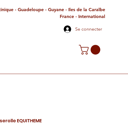
inique - Guadeloupe - Guyane - Iles de la Caraïbe
France - International
Se connecter
TE CADEAU
CONTACT
PETITES ANNONCES
serolle EQUITHEME