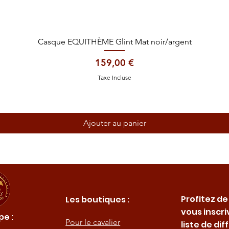
Aperçu rapide
Casque EQUITHÈME Glint Mat noir/argent
Prix
159,00 €
Taxe Incluse
Ajouter au panier
Profitez de
Les boutiques :
vous inscri
e :
Pour le cavalier
liste de dif