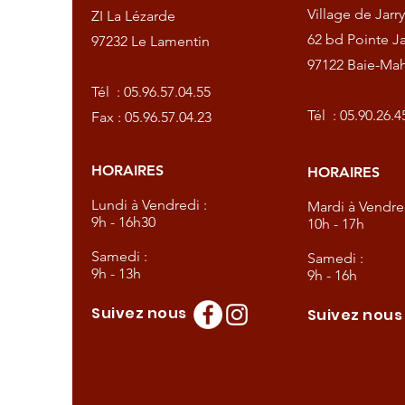
Village de Jarry
ZI La Lézarde
amentin
62 bd Pointe Ja
97232 Le Lamentin
97122 Baie-Mah
57.04.55
Tél :
05.96.57.04.55
57.04.23
Tél :
05.90.26.4
Fax : 05.96.57.04.23
HORAIRES
HORAIRES
dredi :
Lundi à Vendredi :
Mardi à Vendred
9h - 16h30
10h - 17h
Samedi :
Samedi :
9h - 13h
9h - 16h
Suivez nous
Suivez nou