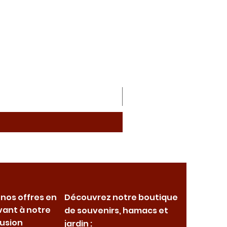
 nos offres en
Découvrez notre boutique
vant à notre
de souvenirs, hamacs et
fusion
jardin :