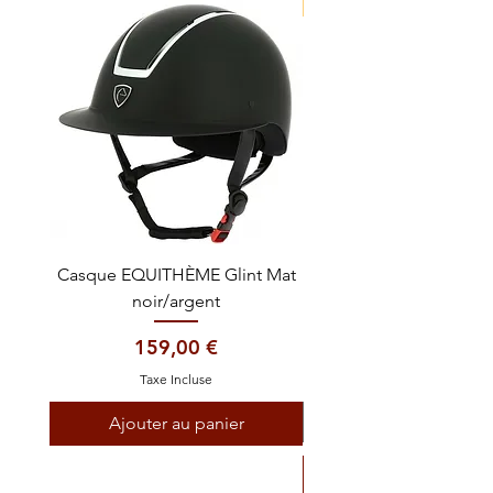
NOUVEAUTE !
Casque EQUITHÈME Glint Mat
Cataplasme décontra
noir/argent
Prix
159,00 €
Taxe Incluse
Ajouter au panier