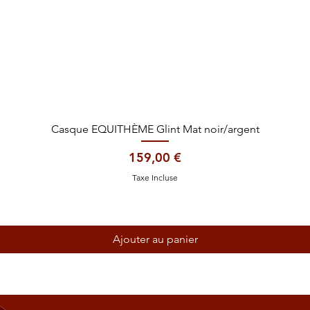
Aperçu rapide
Casque EQUITHÈME Glint Mat noir/argent
Prix
159,00 €
Taxe Incluse
Ajouter au panier