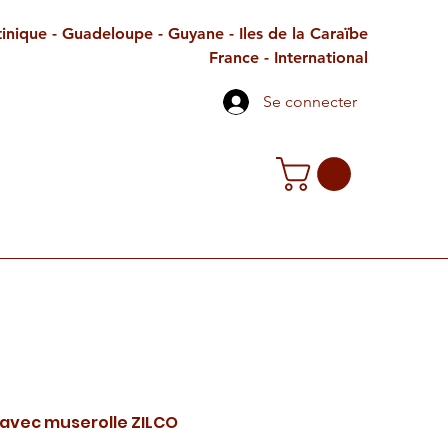
inique - Guadeloupe - Guyane - Iles de la Caraïbe
France - International
Se connecter
TE CADEAU
CONTACT
PETITES ANNONCES
 avec muserolle ZILCO