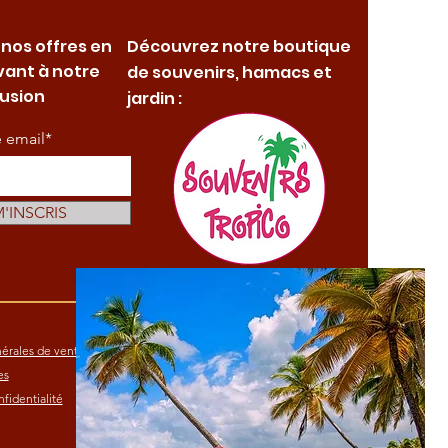
 nos offres en
Découvrez notre boutique
vant à notre
de souvenirs, hamacs et
fusion
jardin :
e email*
M'INSCRIS
érales de vente
es
fidentialité