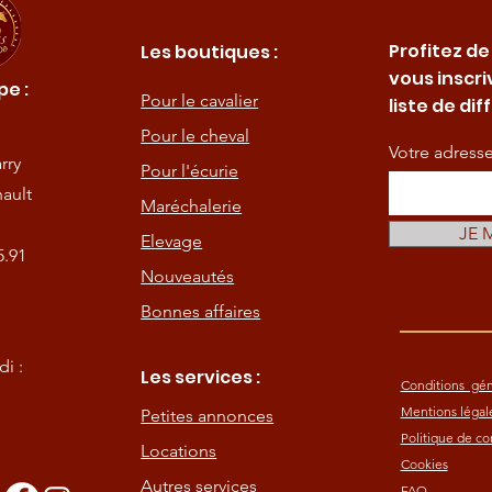
Profitez de
Les boutiques :
vous inscri
e :
Pour le cavalier
liste de dif
Pour le cheval
Votre adress
rry
Pour l'écurie
ault
Maréchalerie
JE 
Elevage
5.91
Nouveautés
Bonnes affaires
i :
Les services :
Conditions gén
Mentions légal
Petites annonces
Politique de con
Locations
Cookies
Autres services
FAQ