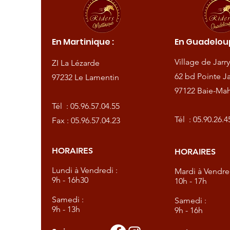
ique :
En Martinique :
En Guadeloup
de
Village de Jarry
ZI La Lézarde
amentin
62 bd Pointe Ja
97232 Le Lamentin
97122 Baie-Mah
57.04.55
Tél :
05.96.57.04.55
57.04.23
Tél :
05.90.26.4
Fax : 05.96.57.04.23
HORAIRES
HORAIRES
dredi :
Lundi à Vendredi :
Mardi à Vendred
9h - 16h30
10h - 17h
Samedi :
Samedi :
9h - 13h
9h - 16h