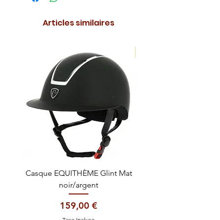
Articles similaires
NOUVEAUTE !
Casque EQUITHÈME Glint Mat
Cataplasme décontra
noir/argent
Prix
159,00 €
Taxe Incluse