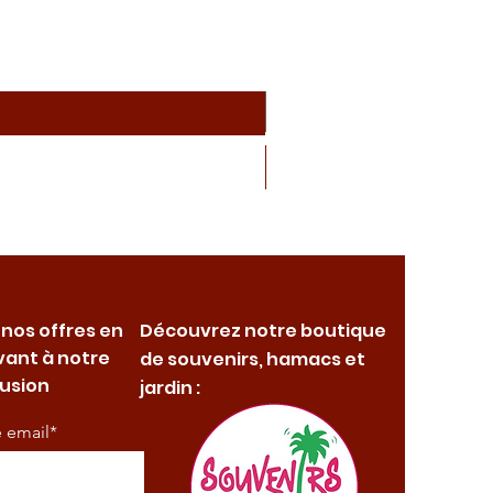
 nos offres en
Découvrez notre boutique
vant à notre
de souvenirs, hamacs et
fusion
jardin :
e email*