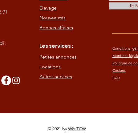
JE 
Elevage
5.91
Nouveautés
Bonnes affaires
i :
Les services :
Conditions gén
Mentions légal
Petites annonces
Politique de con
Locations
Cookies
Autres services
FAQ
s
© 2021 by
Wix TCW