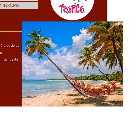
M'INSCRIS
érales de vente
es
fidentialité