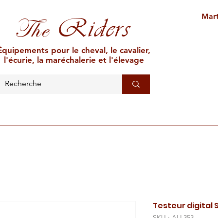
Mart
Riders
The
Équipements pour le cheval, le cavalier,
l'écurie, la maréchalerie et l'élevage
L'ÉCURIE
MARÉCHALERIE
ÉLEVAGE
CAR
Testeur digital 
SKU : ALL353