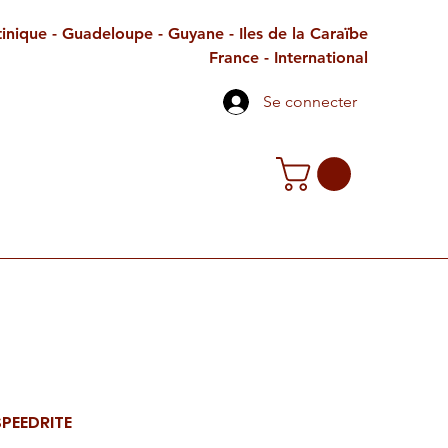
inique - Guadeloupe - Guyane - Iles de la Caraïbe
France - International
Se connecter
TE CADEAU
CONTACT
PETITES ANNONCES
SPEEDRITE