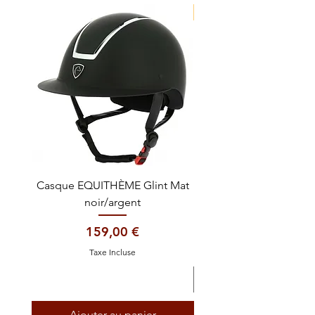
NOUVEAUTE !
Casque EQUITHÈME Glint Mat
Cataplasme décontra
noir/argent
Prix
159,00 €
Taxe Incluse
Ajouter au panier