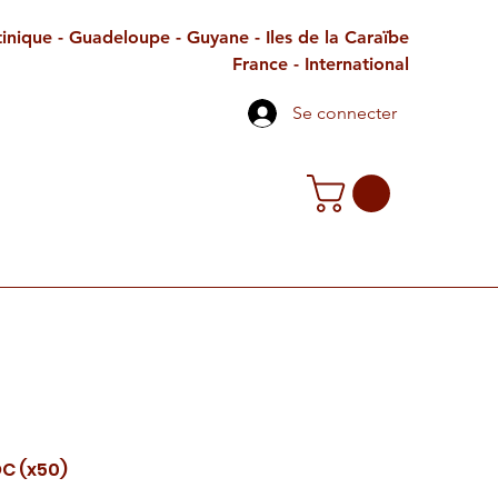
inique - Guadeloupe - Guyane - Iles de la Caraïbe
France - International
Se connecter
TE CADEAU
CONTACT
PETITES ANNONCES
OC (x50)