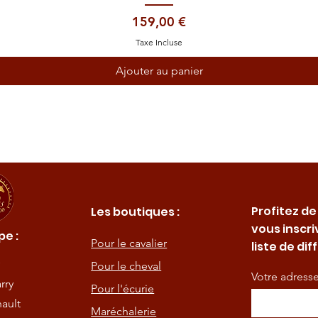
Prix
159,00 €
Taxe Incluse
Ajouter au panier
Profitez de
Les boutiques :
vous inscri
e :
Pour le cavalier
liste de dif
Pour le cheval
Votre adress
rry
Pour l'écurie
ault
Maréchalerie