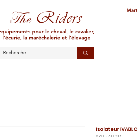
Mart
Riders
The
Équipements pour le cheval, le cavalier,
l'écurie, la maréchalerie et l'élevage
L'ÉCURIE
MARÉCHALERIE
ÉLEVAGE
CAR
Isolateur IVABL
SKU : ALL261