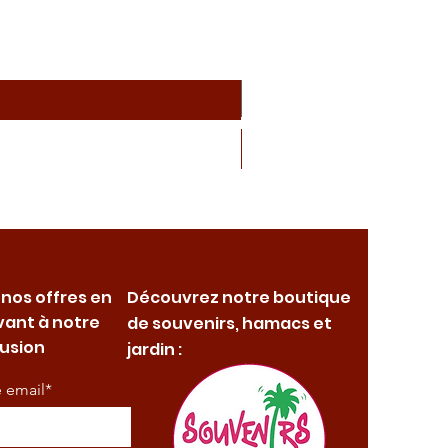
 nos offres en
Découvrez notre boutique
vant à notre
de souvenirs, hamacs et
fusion
jardin :
e email*