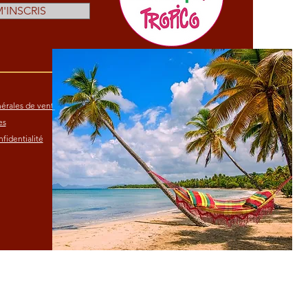
M'INSCRIS
érales de vente
es
fidentialité