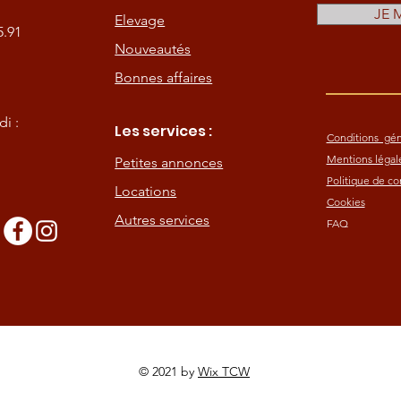
JE 
Elevage
5.91
Nouveautés
Bonnes affaires
i :
Les services :
Conditions gén
Mentions légal
Petites annonces
Politique de con
Locations
Cookies
Autres services
FAQ
s
© 2021 by
Wix TCW