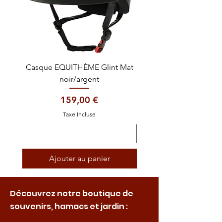
Casque EQUITHÈME Glint Mat
Cataplasme décontra
noir/argent
Prix
159,00 €
Taxe Incluse
Ajouter au panier
Découvrez notre boutique de
souvenirs, hamacs et jardin :