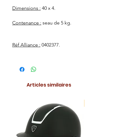
Dimensions :
40 x 4.
Contenance :
seau de 5 kg.
Réf Alliance :
0402377.
Articles similaires
NOUVEAUTE !