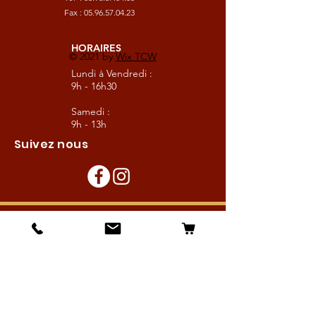
Fax :
05.96.57.04.23
HORAIRES
© 2021 by
Wix TCW
Lundi à Vendredi :
9h - 16h30
Samedi :
9h - 13h
Suivez nous
Les boutiques :
Pour le cavalier
Pour le cheval
Pour l'écurie
Maréchalerie