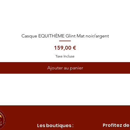
Aperçu rapide
Casque EQUITHÈME Glint Mat noir/argent
Prix
159,00 €
Taxe Incluse
Ajouter au panier
Profitez de
Les boutiques :