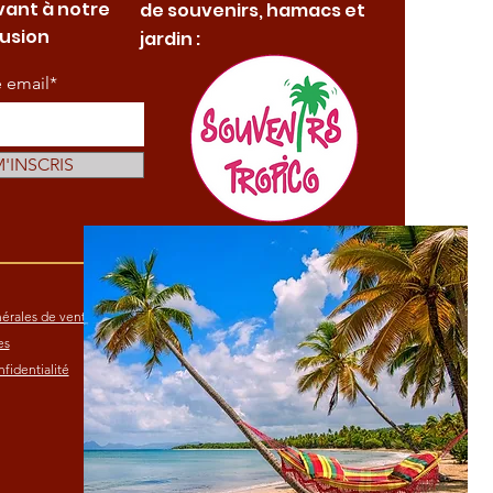
vant à notre
de souvenirs, hamacs et
fusion
jardin :
e email*
M'INSCRIS
érales de vente
es
fidentialité