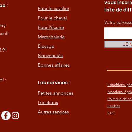
vous inscri
e :
Pour le cavalier
liste de dif
Pour le cheval
Votre adress
rry
Pour l'écurie
ault
Maréchalerie
JE 
Elevage
5.91
Nouveautés
Bonnes affaires
i :
Les services :
Conditions gén
Mentions légal
Petites annonces
Politique de con
Locations
Cookies
Autres services
FAQ
s