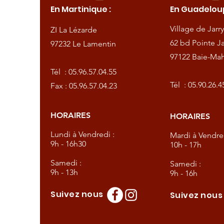
En Martinique :
En Guadeloup
de
Village de Jarry
ZI La Lézarde
amentin
62 bd Pointe Ja
97232 Le Lamentin
97122 Baie-Mah
57.04.55
Tél :
05.96.57.04.55
57.04.23
Tél :
05.90.26.4
Fax : 05.96.57.04.23
HORAIRES
HORAIRES
dredi :
Lundi à Vendredi :
Mardi à Vendred
9h - 16h30
10h - 17h
Samedi :
Samedi :
9h - 13h
9h - 16h
Suivez nous
Suivez nou