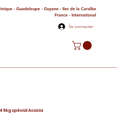
inique - Guadeloupe - Guyane - Iles de la Caraïbe
France - International
Se connecter
TE CADEAU
CONTACT
PETITES ANNONCES
4 5kg spécial Acacia