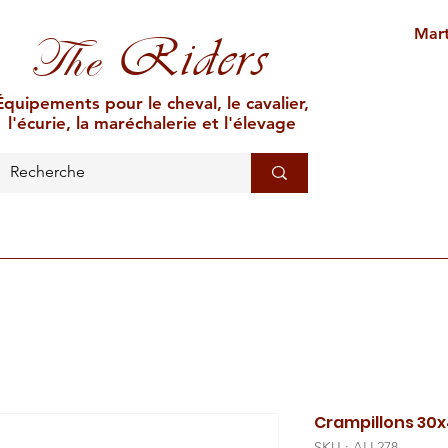
Mart
Riders
The
Équipements pour le cheval, le cavalier,
l'écurie, la maréchalerie et l'élevage
L'ÉCURIE
MARÉCHALERIE
ÉLEVAGE
CAR
Crampillons 30x
SKU : ALL278