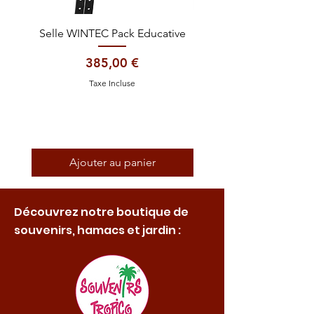
Selle WINTEC Pack Educative
Casque EQUITHÈME Gl
Prix
385,00 €
Taxe Incluse
Ajouter au panier
Découvrez notre boutique de
souvenirs, hamacs et jardin :