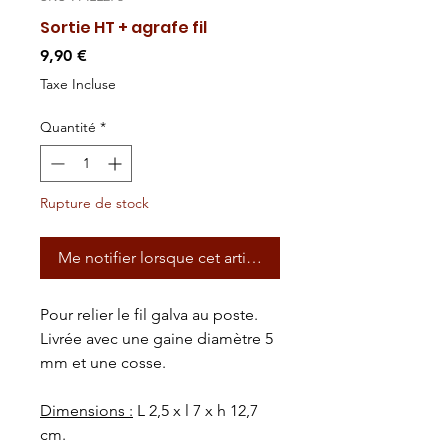
Sortie HT + agrafe fil
Prix
9,90 €
Taxe Incluse
Quantité
*
Rupture de stock
Me notifier lorsque cet article est disponible
Pour relier le fil galva au poste.
Livrée avec une gaine diamètre 5
mm et une cosse.
Dimensions :
L 2,5 x l 7 x h 12,7
cm.