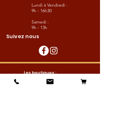
Lundi à Vendredi :
9h - 16h30
Samedi :
9h - 13h
Suivez nous
Les boutiques :
Pour le cavalier
Pour le cheval
Pour l'écurie
Maréchalerie
Elevage
Nouveautés
Bonnes affaires
Les services :