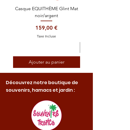
Casque EQUITHÈME Glint Mat
Cataplasme décontra
noir/argent
Prix
159,00 €
Taxe Incluse
Ajouter au panier
Découvrez notre boutique de
souvenirs, hamacs et jardin :