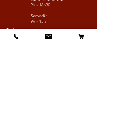
9h - 16h30
Samedi :
9h - 13h
Suivez nous
Les boutiques :
Pour le cavalier
Pour le cheval
Pour l'écurie
Maréchalerie
Elevage
Nouveautés
Bonnes affaires
Les services :