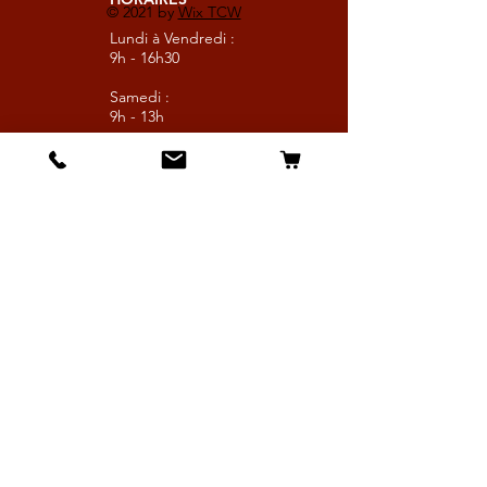
© 2021 by
Wix TCW
Lundi à Vendredi :
9h - 16h30
Samedi :
9h - 13h
Suivez nous
Les boutiques :
Pour le cavalier
Pour le cheval
Pour l'écurie
Maréchalerie
Elevage
Nouveautés
Bonnes affaires