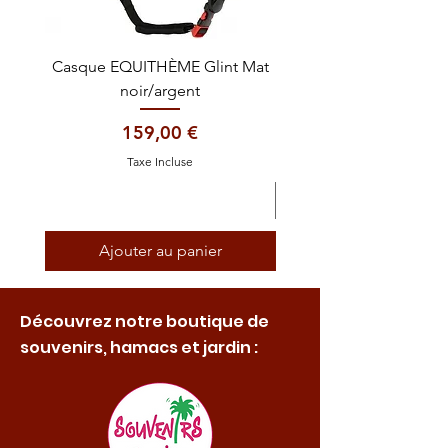
Casque EQUITHÈME Glint Mat
Cataplasme décontra
noir/argent
Prix
159,00 €
Taxe Incluse
Ajouter au panier
Découvrez notre boutique de
souvenirs, hamacs et jardin :