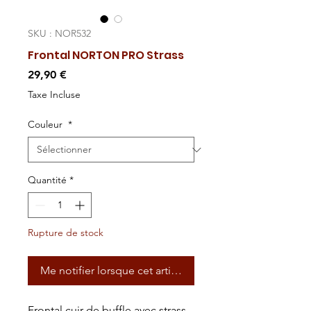
SKU : NOR532
Frontal NORTON PRO Strass
Prix
29,90 €
Taxe Incluse
Couleur
*
Quantité
*
Rupture de stock
Me notifier lorsque cet article est disponible
Frontal cuir de buffle avec strass.