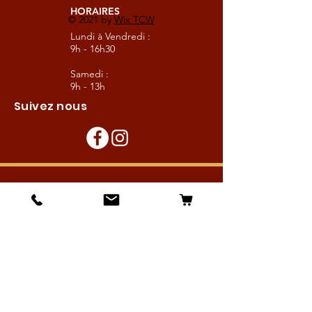
HORAIRES
© 2021 by
Wix TCW
Lundi à Vendredi :
9h - 16h30
Samedi :
9h - 13h
Suivez nous
Les boutiques :
Pour le cavalier
Pour le cheval
Pour l'écurie
Maréchalerie
Elevage
Nouveautés
Bonnes affaires