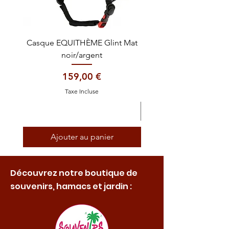
Casque EQUITHÈME Glint Mat
Cataplasme décontra
noir/argent
Prix
159,00 €
Taxe Incluse
Ajouter au panier
Découvrez notre boutique de
souvenirs, hamacs et jardin :