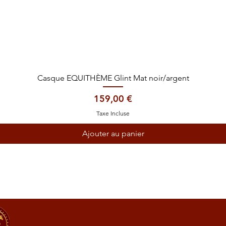
Aperçu rapide
Casque EQUITHÈME Glint Mat noir/argent
Prix
159,00 €
Taxe Incluse
Ajouter au panier