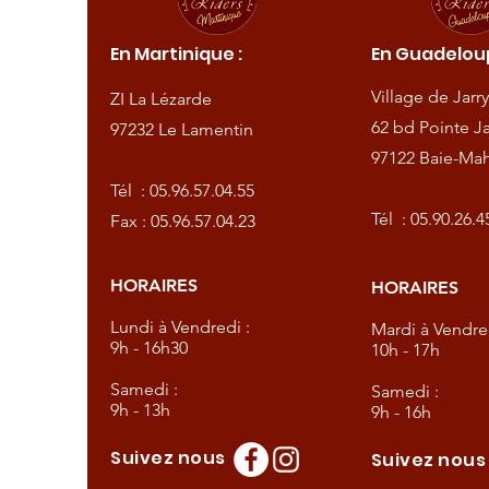
ique :
En Martinique :
En Guadeloup
de
Village de Jarry
ZI La Lézarde
amentin
62 bd Pointe Ja
97232 Le Lamentin
97122 Baie-Mah
57.04.55
Tél :
05.96.57.04.55
57.04.23
Tél :
05.90.26.4
Fax : 05.96.57.04.23
HORAIRES
HORAIRES
dredi :
Lundi à Vendredi :
Mardi à Vendred
9h - 16h30
10h - 17h
Samedi :
Samedi :
9h - 13h
9h - 16h
Suivez nous
Suivez nou