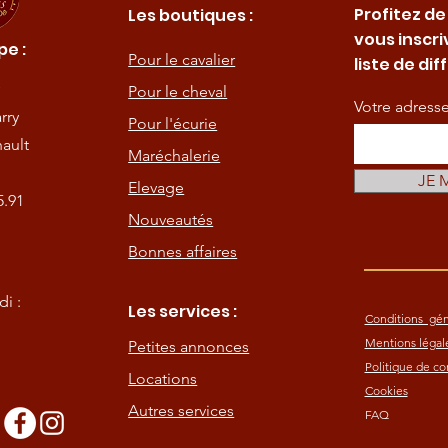
Profitez de
Les boutiques :
vous inscri
e :
Pour le cavalier
liste de dif
Pour le cheval
Votre adress
rry
Pour l'écurie
ault
Maréchalerie
JE 
Elevage
5.91
Nouveautés
Bonnes affaires
i :
Les services :
Conditions gén
Mentions légal
Petites annonces
Politique de con
Locations
Cookies
Autres services
FAQ
s