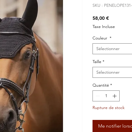
SKU : PENELOPE131
Prix
58,00 €
Taxe Incluse
Couleur
*
Sélectionner
Taille
*
Sélectionner
Quantité
*
Rupture de stock
Me notifier lors