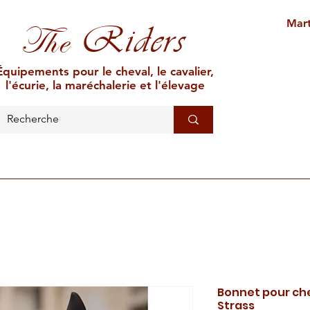
Mart
Riders
The
Équipements pour le cheval, le cavalier,
l'écurie, la maréchalerie et l'élevage
L'ÉCURIE
MARÉCHALERIE
ÉLEVAGE
CAR
Bonnet pour ch
Strass