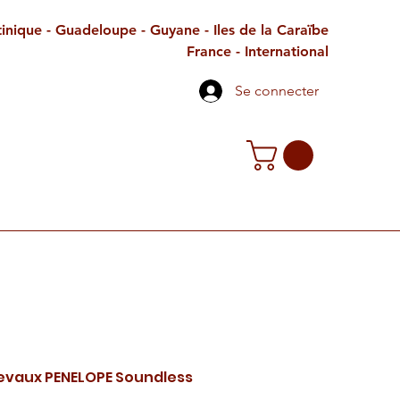
inique - Guadeloupe - Guyane - Iles de la Caraïbe
France - International
Se connecter
TE CADEAU
CONTACT
PETITES ANNONCES
evaux PENELOPE Soundless