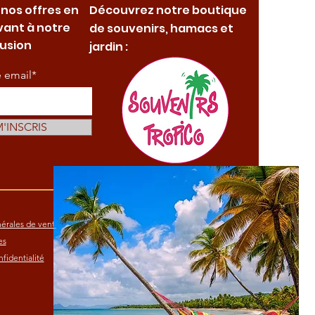
 nos offres en
Découvrez notre boutique
vant à notre
de souvenirs, hamacs et
fusion
jardin :
e email*
M'INSCRIS
érales de vente
es
fidentialité