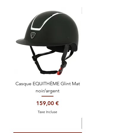
NOUVEAUTE !
Casque EQUITHÈME Glint Mat
Cataplasme décontra
noir/argent
Prix
159,00 €
Taxe Incluse