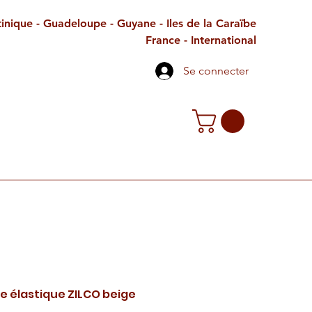
inique - Guadeloupe - Guyane - Iles de la Caraïbe
France - International
Se connecter
TE CADEAU
CONTACT
PETITES ANNONCES
e élastique ZILCO beige