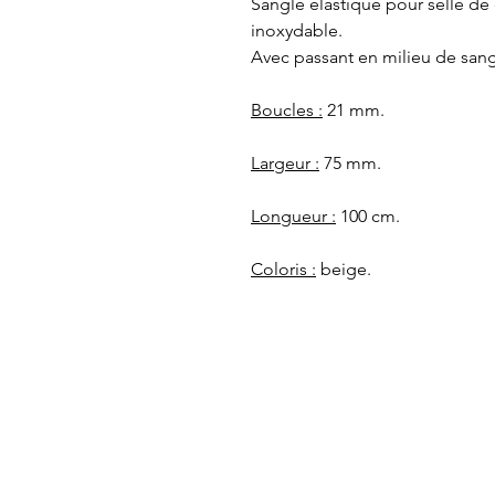
Sangle élastique pour selle de
inoxydable.
Avec passant en milieu de sang
Boucles :
21 mm.
Largeur :
75 mm.
Longueur :
100 cm.
Coloris :
beige.