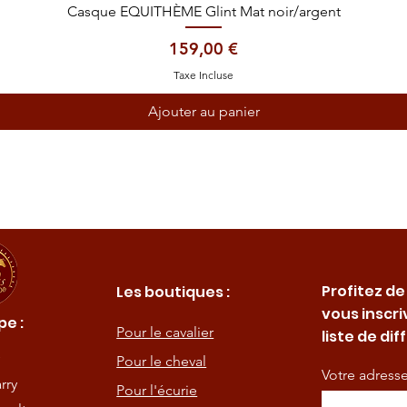
Aperçu rapide
Casque EQUITHÈME Glint Mat noir/argent
Prix
159,00 €
Taxe Incluse
Ajouter au panier
Profitez de
Les boutiques :
vous inscri
e :
Pour le cavalier
liste de dif
Pour le cheval
Votre adress
rry
Pour l'écurie