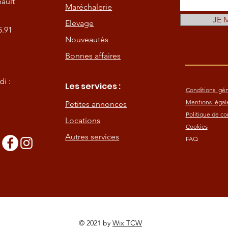
ault
Maréchalerie
JE 
Elevage
5.91
Nouveautés
Bonnes affaires
i :
Les services :
Conditions gén
Mentions légal
Petites annonces
Politique de con
Locations
Cookies
Autres services
FAQ
s
© 2021 by
Wix TCW