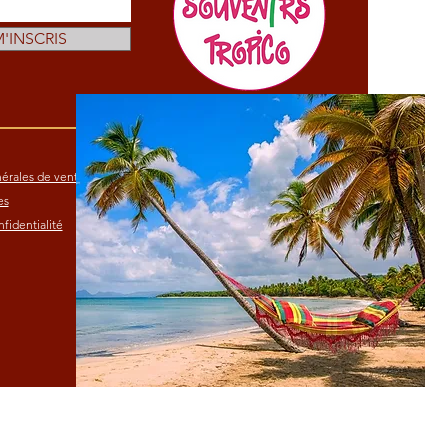
M'INSCRIS
érales de vente
es
fidentialité