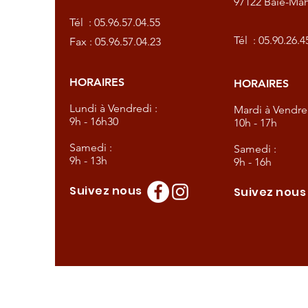
97122 Baie-Mah
57.04.55
Tél :
05.96.57.04.55
57.04.23
Tél :
05.90.26.4
Fax : 05.96.57.04.23
HORAIRES
HORAIRES
dredi :
Lundi à Vendredi :
Mardi à Vendred
9h - 16h30
10h - 17h
Samedi :
Samedi :
9h - 13h
9h - 16h
Suivez nous
Suivez nou