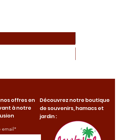
 nos offres en
Découvrez notre boutique
vant à notre
de souvenirs, hamacs et
fusion
jardin :
e email*