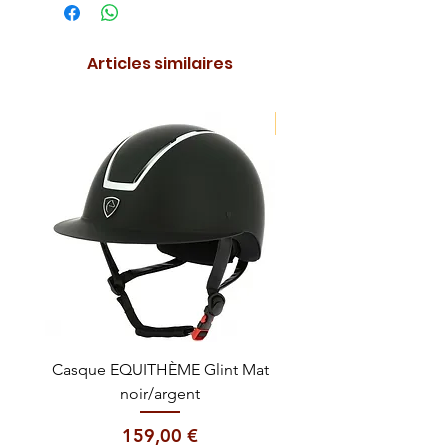
Articles similaires
NOUVEAUTE !
Casque EQUITHÈME Glint Mat
Cataplasme décontra
noir/argent
Prix
159,00 €