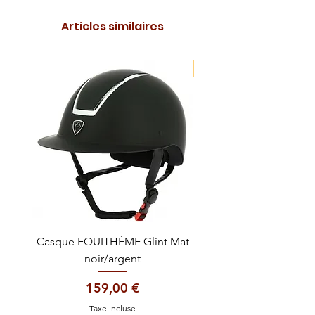
Articles similaires
NOUVEAUTE !
Casque EQUITHÈME Glint Mat
Cataplasme décontra
noir/argent
Prix
159,00 €
Taxe Incluse