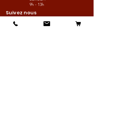
9h - 13h
Suivez nous
Les boutiques :
Pour le cavalier
Pour le cheval
Pour l'écurie
Maréchalerie
Elevage
Nouveautés
Bonnes affaires
Les services :
Petites annonces
Locations
Autres services