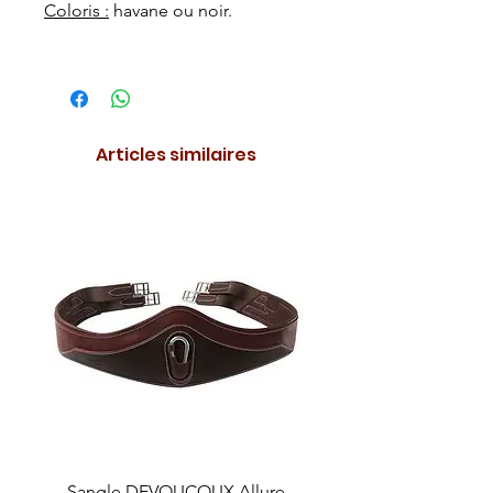
Coloris :
havane ou noir.
Articles similaires
Sangle DEVOUCOUX Allure
Sangle DEVOUCOUX C