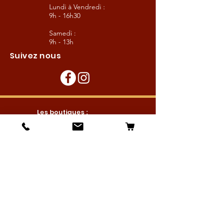
Lundi à Vendredi :
9h - 16h30
Samedi :
9h - 13h
Suivez nous
Les boutiques :
Pour le cavalier
Pour le cheval
Pour l'écurie
Maréchalerie
Elevage
Nouveautés
Bonnes affaires
Les services :