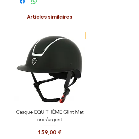
Articles similaires
NOUVEAUTE !
Casque EQUITHÈME Glint Mat
Cataplasme décontra
noir/argent
Prix
159,00 €