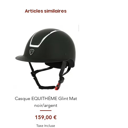
Articles similaires
NOUVEAUTE !
Casque EQUITHÈME Glint Mat
Cataplasme décontra
noir/argent
Prix
159,00 €
Taxe Incluse