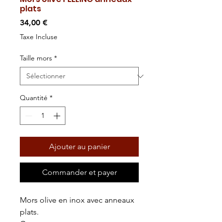
plats
Prix
34,00 €
Taxe Incluse
Taille mors
*
Quantité
*
Ajouter au panier
Commander et payer
Mors olive en inox avec anneaux
plats.