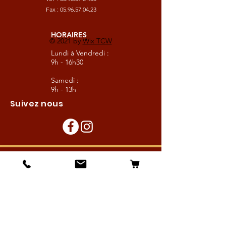
Fax :
05.96.57.04.23
HORAIRES
© 2021 by
Wix TCW
Lundi à Vendredi :
9h - 16h30
Samedi :
9h - 13h
Suivez nous
Les boutiques :
Pour le cavalier
Pour le cheval
Pour l'écurie
Maréchalerie