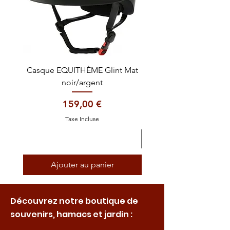
Casque EQUITHÈME Glint Mat
Cataplasme décontra
noir/argent
Prix
159,00 €
Taxe Incluse
Ajouter au panier
Découvrez notre boutique de
souvenirs, hamacs et jardin :