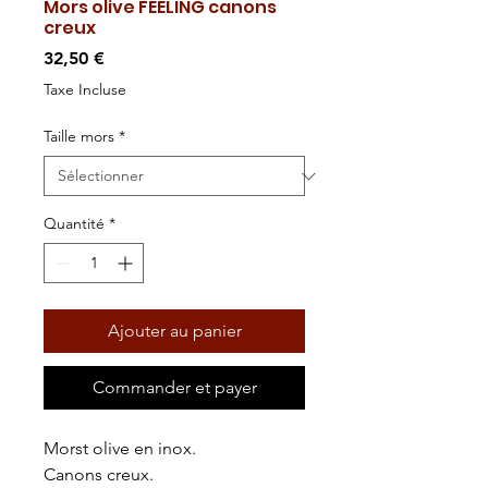
Mors olive FEELING canons
creux
Prix
32,50 €
Taxe Incluse
Taille mors
*
Quantité
*
Ajouter au panier
Commander et payer
Morst olive en inox.
Canons creux.