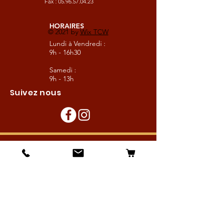
Fax :
05.96.57.04.23
HORAIRES
© 2021 by
Wix TCW
Lundi à Vendredi :
9h - 16h30
Samedi :
9h - 13h
Suivez nous
Les boutiques :
Pour le cavalier
Pour le cheval
Pour l'écurie
Maréchalerie
Elevage