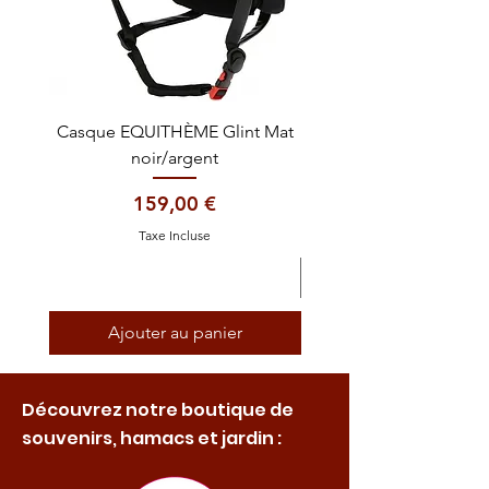
Casque EQUITHÈME Glint Mat
Cataplasme décontra
noir/argent
Prix
159,00 €
Taxe Incluse
Ajouter au panier
Découvrez notre boutique de
souvenirs, hamacs et jardin :