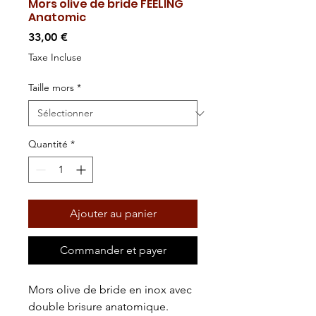
Mors olive de bride FEELING
Anatomic
Prix
33,00 €
Taxe Incluse
Taille mors
*
Quantité
*
Ajouter au panier
Commander et payer
Mors olive de bride en inox avec
double brisure anatomique.