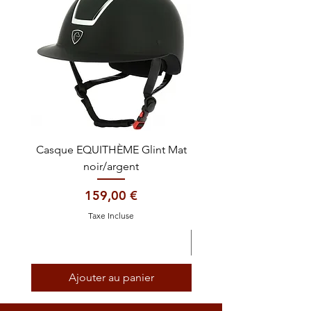
Casque EQUITHÈME Glint Mat
Cataplasme décontra
noir/argent
Prix
159,00 €
Taxe Incluse
Ajouter au panier