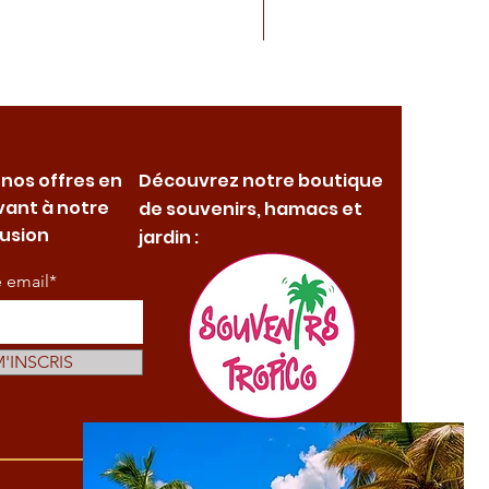
 nos offres en
Découvrez notre boutique
vant à notre
de souvenirs, hamacs et
fusion
jardin :
e email*
M'INSCRIS