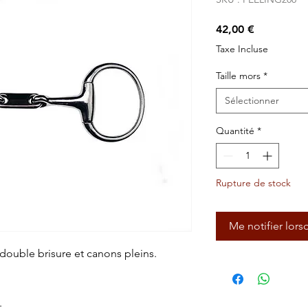
Prix
42,00 €
Taxe Incluse
Taille mors
*
Sélectionner
Quantité
*
Rupture de stock
Me notifier lors
 double brisure et canons pleins.
.