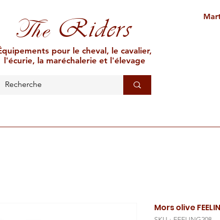
Mart
Riders
The
Équipements pour le cheval, le cavalier,
l'écurie, la maréchalerie et l'élevage
L'ÉCURIE
MARÉCHALERIE
ÉLEVAGE
CAR
Mors olive FEELIN
SKU : FEELING208