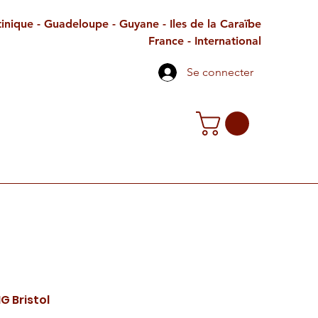
inique - Guadeloupe - Guyane - Iles de la Caraïbe
France - International
Se connecter
TE CADEAU
CONTACT
PETITES ANNONCES
G Bristol