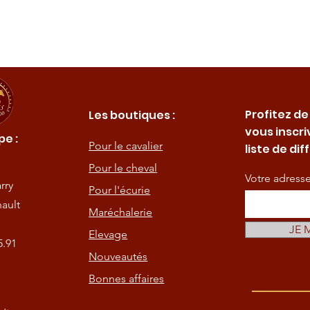
Profitez de
Les boutiques :
vous inscri
e :
Pour le cavalier
liste de dif
Pour le cheval
Votre adress
rry
Pour l'écurie
ault
Maréchalerie
JE 
Elevage
5.91
Nouveautés
Bonnes affaires