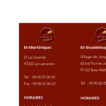
ique :
En Martinique :
En Guadeloup
de
Village de Jarry
ZI La Lézarde
amentin
62 bd Pointe Ja
97232 Le Lamentin
97122 Baie-Mah
57.04.55
Tél :
05.96.57.04.55
57.04.23
Tél :
05.90.26.4
Fax : 05.96.57.04.23
HORAIRES
HORAIRES
dredi :