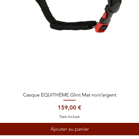
Aperçu rapide
Casque EQUITHÈME Glint Mat noir/argent
Prix
159,00 €
Taxe Incluse
Ajouter au panier