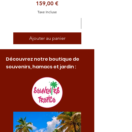
Prix
159,00 €
Taxe Incluse
Ajouter au panier
Découvrez notre boutique de
souvenirs, hamacs et jardin :