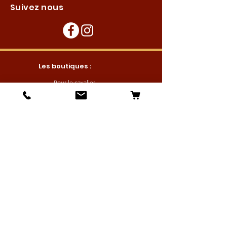
Suivez nous
Les boutiques :
Pour le cavalier
Pour le cheval
Pour l'écurie
Maréchalerie
Elevage
Nouveautés
Bonnes affaires
Les services :
Petites annonces
Locations
Autres services