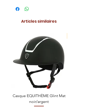
Articles similaires
NOUVEAUTE !
Casque EQUITHÈME Glint Mat
Cataplasme décontra
noir/argent