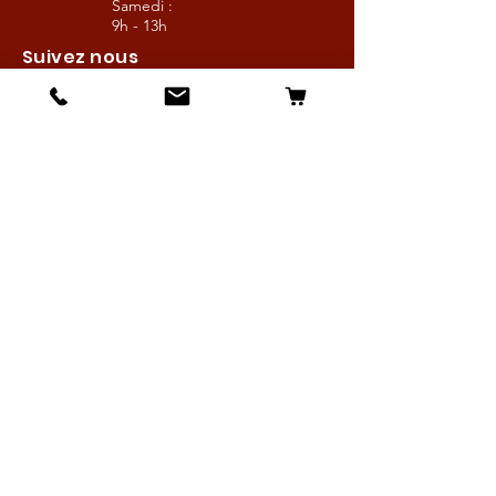
Samedi :
9h - 13h
Suivez nous
Les boutiques :
Pour le cavalier
Pour le cheval
Pour l'écurie
Maréchalerie
Elevage
Nouveautés
Bonnes affaires
Les services :
Petites annonces
Locations