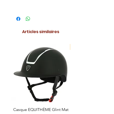
Articles similaires
NOUVEAUTE !
Casque EQUITHÈME Glint Mat
Cataplasme décontra