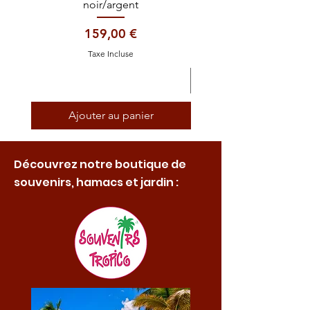
noir/argent
Prix
159,00 €
Taxe Incluse
Ajouter au panier
Découvrez notre boutique de
souvenirs, hamacs et jardin :