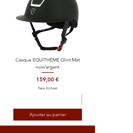
Casque EQUITHÈME Glint Mat
Cataplasme décontra
noir/argent
Prix
159,00 €
Taxe Incluse
Ajouter au panier