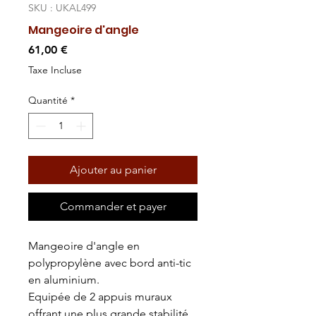
SKU : UKAL499
Mangeoire d'angle
Prix
61,00 €
Taxe Incluse
Quantité
*
Ajouter au panier
Commander et payer
Mangeoire d'angle en
polypropylène avec bord anti-tic
en aluminium.
Equipée de 2 appuis muraux
offrant une plus grande stabilité.