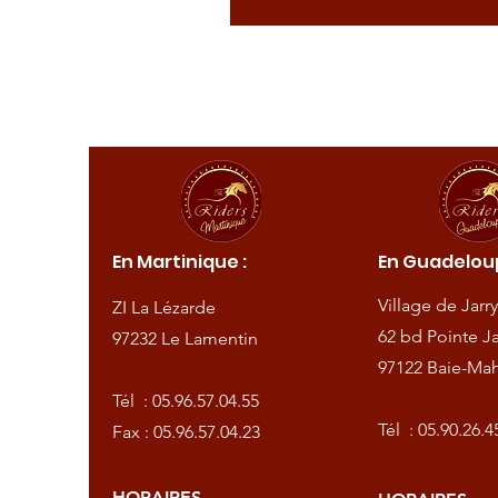
ique :
En Martinique :
En Guadeloup
de
Village de Jarry
ZI La Lézarde
amentin
62 bd Pointe Ja
97232 Le Lamentin
97122 Baie-Mah
57.04.55
Tél :
05.96.57.04.55
57.04.23
Tél :
05.90.26.4
Fax : 05.96.57.04.23
HORAIRES