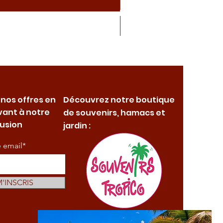
 nos offres en
Découvrez notre boutique
vant à notre
de souvenirs, hamacs et
fusion
jardin :
e email*
M'INSCRIS