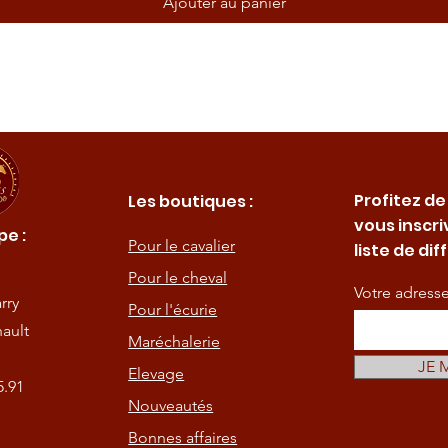
Ajouter au panier
Profitez de
Les boutiques :
vous inscri
e :
Pour le cavalier
liste de dif
Pour le cheval
Votre adress
rry
Pour l'écurie
ault
Maréchalerie
JE 
Elevage
5.91
Nouveautés
Bonnes affaires