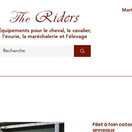
Mart
Riders
The
Équipements pour le cheval, le cavalier,
l'écurie, la maréchalerie et l'élevage
L'ÉCURIE
MARÉCHALERIE
ÉLEVAGE
CAR
Filet à foin co
anneaux