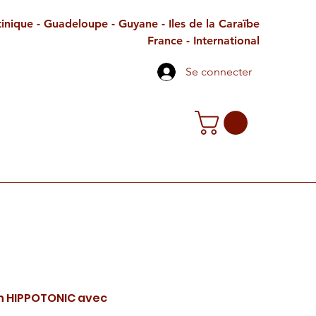
inique - Guadeloupe - Guyane - Iles de la Caraïbe
France - International
Se connecter
TE CADEAU
CONTACT
PETITES ANNONCES
ton HIPPOTONIC avec