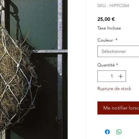
SKU : HIPPO264
Prix
25,00 €
Taxe Incluse
Couleur
*
Sélectionner
Quantité
*
Rupture de stock
Me notifier lors