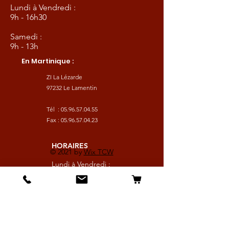
Lundi à Vendredi :
9h - 16h30
Samedi :
9h - 13h
En Martinique :
ZI La Lézarde
97232 Le Lamentin
Tél :
05.96.57.04.55
Fax :
05.96.57.04.23
HORAIRES
© 2021 by
Wix TCW
Lundi à Vendredi :
9h - 16h30
Samedi :
9h - 13h
Suivez nous