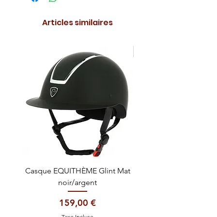
Articles similaires
NOUVEAUTE !
Casque EQUITHÈME Glint Mat
Cataplasme décontra
noir/argent
Prix
159,00 €
Taxe Incluse