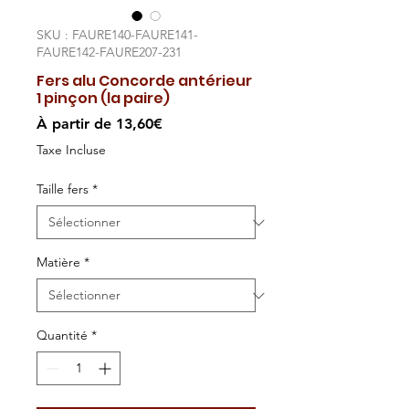
SKU : FAURE140-FAURE141-
FAURE142-FAURE207-231
Fers alu Concorde antérieur
1 pinçon (la paire)
Prix
À partir de
13,60€
promotionnel
Taxe Incluse
Taille fers
*
Matière
*
Quantité
*