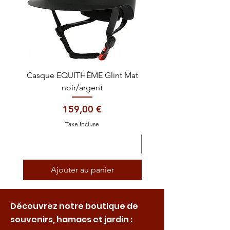
Casque EQUITHÈME Glint Mat
Cataplasme décontra
noir/argent
Prix
159,00 €
Taxe Incluse
Ajouter au panier
Découvrez notre boutique de
souvenirs, hamacs et jardin :