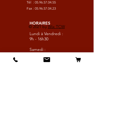
Tél :
05.96.57.04.55
Fax :
05.96.57.04.23
HORAIRES
© 2021 by
Wix TCW
Lundi à Vendredi :
9h - 16h30
Samedi :
9h - 13h
Suivez nous
Les boutiques :
Pour le cavalier
Pour le cheval
Pour l'écurie
Maréchalerie