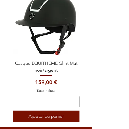
Casque EQUITHÈME Glint Mat
Cataplasme décontra
noir/argent
Prix
159,00 €
Taxe Incluse
Ajouter au panier