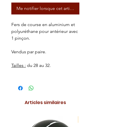
Me notifier lorsque cet article est disponible
Fers de course en aluminium et
polyuréthane pour antérieur avec
1 pinçon.
Vendus par paire.
Tailles :
du 28 au 32.
Articles similaires
NOUVEAUTE !