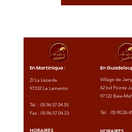
ique :
En Martinique :
En Guadeloup
de
Village de Jarry
ZI La Lézarde
amentin
62 bd Pointe Ja
97232 Le Lamentin
97122 Baie-Mah
57.04.55
Tél :
05.96.57.04.55
57.04.23
Tél :
05.90.26.4
Fax : 05.96.57.04.23
HORAIRES
HORAIRES