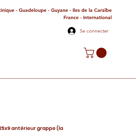
inique - Guadeloupe - Guyane - Iles de la Caraïbe
France - International
Se connecter
TE CADEAU
CONTACT
PETITES ANNONCES
25x9 antérieur grappe (la