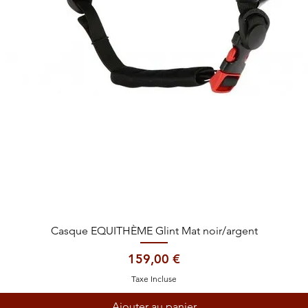
Aperçu rapide
Casque EQUITHÈME Glint Mat noir/argent
Prix
159,00 €
Taxe Incluse
Ajouter au panier