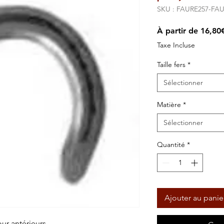
SKU : FAURE257-FA
À partir de
16,80
Taxe Incluse
Taille fers
*
Sélectionner
Matière
*
Sélectionner
Quantité
*
Ajouter au panie
ur antérieurs.