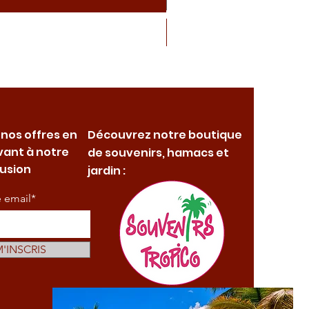
 nos offres en
Découvrez notre boutique
vant à notre
de souvenirs, hamacs et
fusion
jardin :
e email*
M'INSCRIS