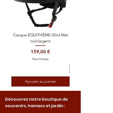
Casque EQUITHÈME Glint Mat
Cataplasme décontra
noir/argent
Prix
159,00 €
Taxe Incluse
Ajouter au panier
Découvrez notre boutique de
souvenirs, hamacs et jardin :