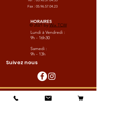
Fax :
05.96.57.04.23
HORAIRES
© 2021 by
Wix TCW
Lundi à Vendredi :
9h - 16h30
Samedi :
9h - 13h
Suivez nous
Les boutiques :
Pour le cavalier
Pour le cheval
Pour l'écurie
Maréchalerie