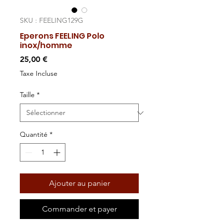
SKU : FEELING129G
Eperons FEELING Polo
inox/homme
Prix
25,00 €
Taxe Incluse
Taille
*
Quantité
*
Ajouter au panier
Commander et payer