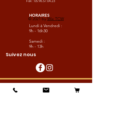
Fax :
05.96.57.04.23
HORAIRES
© 2021 by
Wix TCW
Lundi à Vendredi :
9h - 16h30
Samedi :
9h - 13h
Suivez nous
Les boutiques :
Pour le cavalier
Pour le cheval
Pour l'écurie
Maréchalerie
Elevage