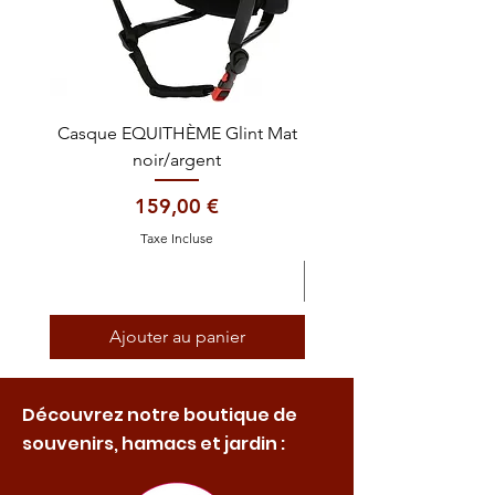
Casque EQUITHÈME Glint Mat
Cataplasme décontra
noir/argent
Prix
159,00 €
Taxe Incluse
Ajouter au panier
Découvrez notre boutique de
souvenirs, hamacs et jardin :