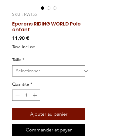
SKU : RW155
Eperons RIDING WORLD Polo
enfant
Prix
11,90 €
Taxe Incluse
Taille
*
Quantité
*
Ajouter au panier
Commander et payer