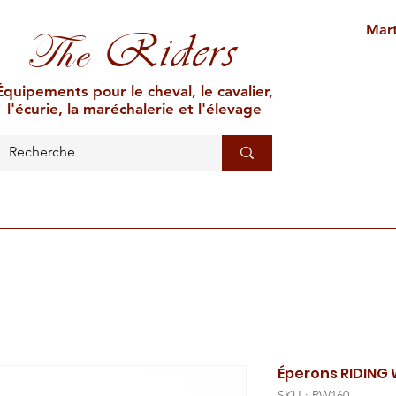
Mart
Riders
The
Équipements pour le cheval, le cavalier,
l'écurie, la maréchalerie et l'élevage
L'ÉCURIE
MARÉCHALERIE
ÉLEVAGE
CAR
Éperons RIDING
SKU : RW160