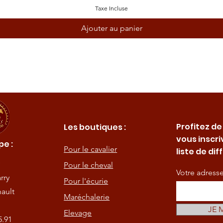
Taxe Incluse
Ajouter au panier
Profitez de
Les boutiques :
vous inscri
e :
Pour le cavalier
liste de dif
Pour le cheval
Votre adress
rry
Pour l'écurie
ault
Maréchalerie
JE 
Elevage
5.91