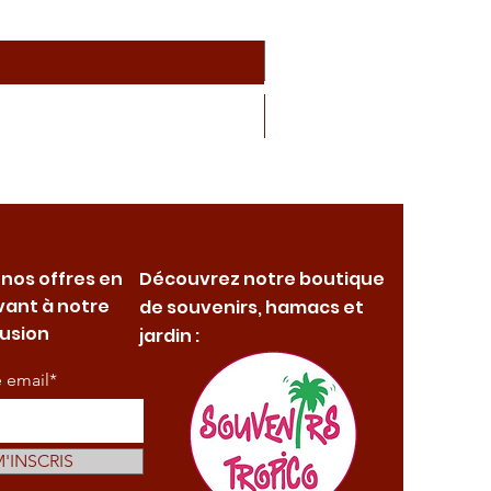
 nos offres en
Découvrez notre boutique
vant à notre
de souvenirs, hamacs et
fusion
jardin :
e email*
M'INSCRIS