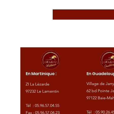
ique :
En Martinique :
En Guadeloup
de
Village de Jarry
ZI La Lézarde
amentin
62 bd Pointe Ja
97232 Le Lamentin
97122 Baie-Mah
57.04.55
Tél :
05.96.57.04.55
57.04.23
Tél :
05.90.26.4
Fax : 05.96.57.04.23