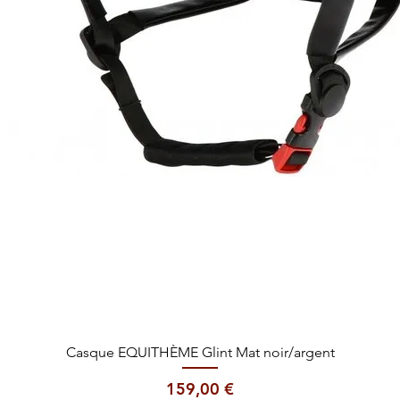
Aperçu rapide
Casque EQUITHÈME Glint Mat noir/argent
Prix
159,00 €