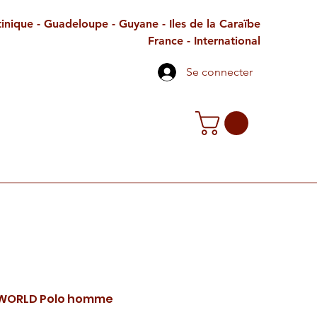
inique - Guadeloupe - Guyane - Iles de la Caraïbe
France - International
Se connecter
TE CADEAU
CONTACT
PETITES ANNONCES
 WORLD Polo homme