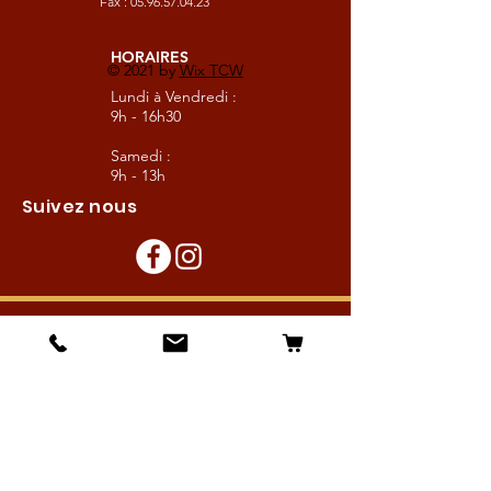
Fax :
05.96.57.04.23
HORAIRES
© 2021 by
Wix TCW
Lundi à Vendredi :
9h - 16h30
Samedi :
9h - 13h
Suivez nous
Les boutiques :
Pour le cavalier
Pour le cheval
Pour l'écurie
Maréchalerie
Elevage