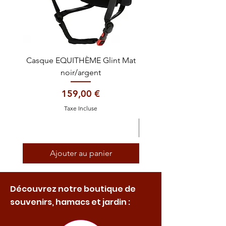
Casque EQUITHÈME Glint Mat
Cataplasme décontra
noir/argent
Prix
159,00 €
Taxe Incluse
Ajouter au panier
Découvrez notre boutique de
souvenirs, hamacs et jardin :