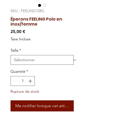
SKU : FEELING128G
Éperons FEELING Polo en
inox/femme
Prix
25,00 €
Taxe Incluse
Taille
*
Quantité
*
Rupture de stock
Me notifier lorsque cet article est disponible