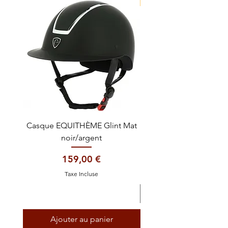
NOUVEAUTE !
Casque EQUITHÈME Glint Mat
Cataplasme décontra
noir/argent
Prix
159,00 €
Taxe Incluse
Ajouter au panier