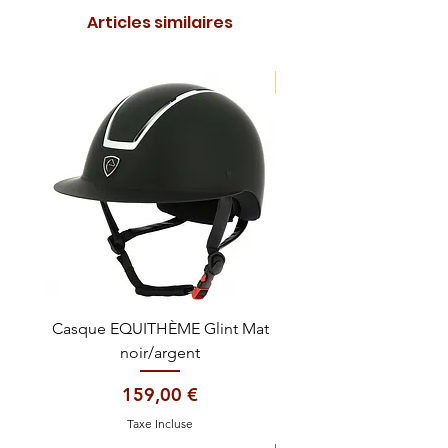
Articles similaires
NOUVEAUTE !
Casque EQUITHÈME Glint Mat
Cataplasme décontra
noir/argent
Prix
159,00 €
Taxe Incluse