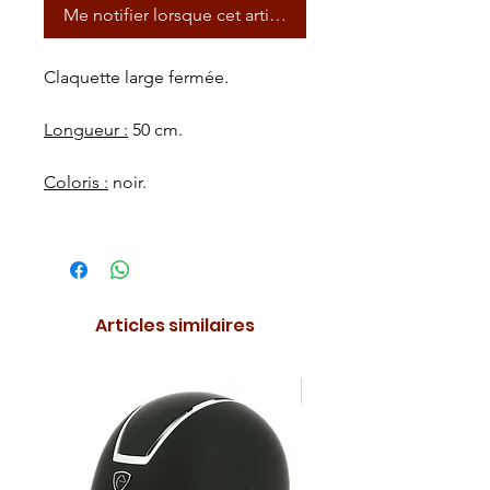
Me notifier lorsque cet article est disponible
Claquette large fermée.
Longueur :
50 cm.
Coloris :
noir.
Articles similaires
NOUVEAUTE !