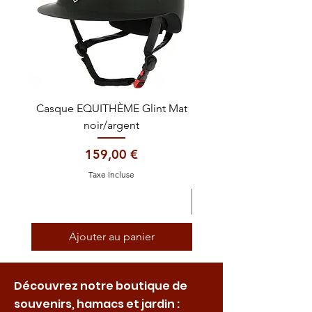
Casque EQUITHÈME Glint Mat
Cataplasme décontra
noir/argent
Prix
159,00 €
Taxe Incluse
Ajouter au panier
Découvrez notre boutique de
souvenirs, hamacs et jardin :