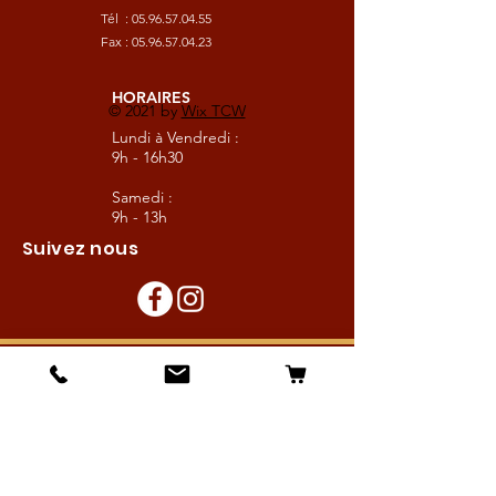
Tél :
05.96.57.04.55
Fax :
05.96.57.04.23
HORAIRES
© 2021 by
Wix TCW
Lundi à Vendredi :
9h - 16h30
Samedi :
9h - 13h
Suivez nous
Les boutiques :
Pour le cavalier
Pour le cheval
Pour l'écurie
Maréchalerie