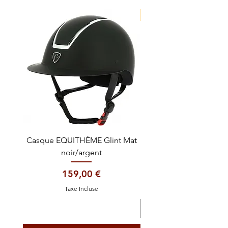
NOUVEAUTE !
Casque EQUITHÈME Glint Mat
Cataplasme décontra
noir/argent
Prix
159,00 €
Taxe Incluse