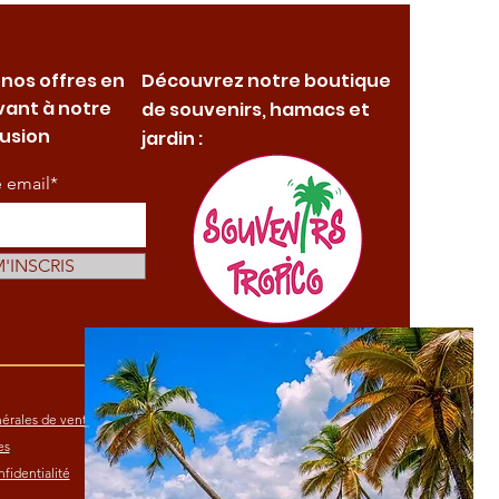
 nos offres en
Découvrez notre boutique
vant à notre
de souvenirs, hamacs et
fusion
jardin :
e email*
M'INSCRIS
érales de vente
es
fidentialité