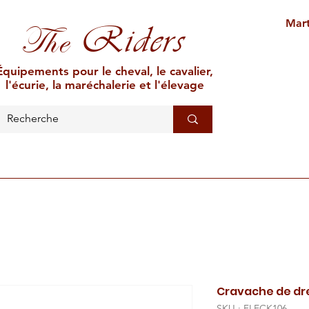
Mart
Riders
The
Équipements pour le cheval, le cavalier,
l'écurie, la maréchalerie et l'élevage
L'ÉCURIE
MARÉCHALERIE
ÉLEVAGE
CAR
Cravache de dr
SKU : FLECK106