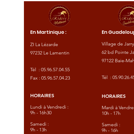
ique :
En Martinique :
En Guadeloup
de
Village de Jarry
ZI La Lézarde
amentin
62 bd Pointe Ja
97232 Le Lamentin
97122 Baie-Mah
57.04.55
Tél :
05.96.57.04.55
57.04.23
Tél :
05.90.26.4
Fax : 05.96.57.04.23
HORAIRES
HORAIRES
dredi :
Lundi à Vendredi :
Mardi à Vendred
9h - 16h30
10h - 17h
Samedi :
Samedi :
9h - 13h
9h - 16h