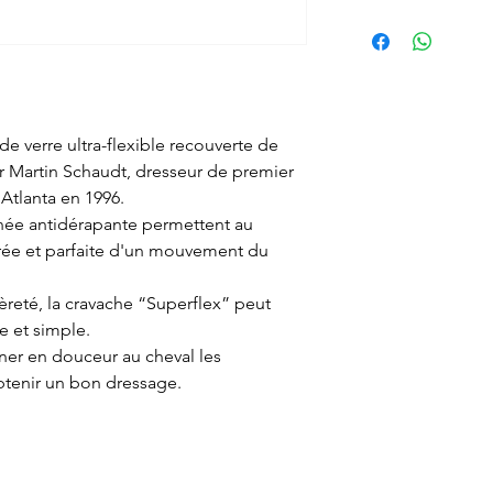
e verre ultra-flexible recouverte de
 Martin Schaudt, dresseur de premier
Atlanta en 1996.
née antidérapante permettent au
urée et parfaite d'un mouvement du
égèreté, la cravache “Superflex” peut
se et simple.
er en douceur au cheval les
btenir un bon dressage.