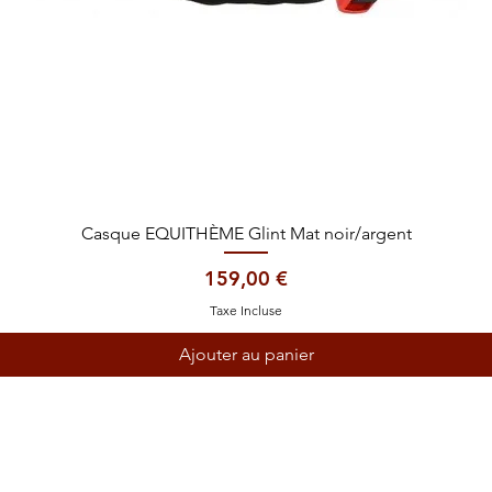
Aperçu rapide
Casque EQUITHÈME Glint Mat noir/argent
Prix
159,00 €
Taxe Incluse
Ajouter au panier