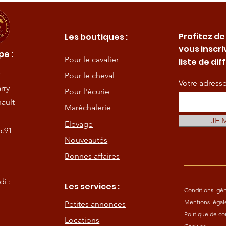
Profitez de
Les boutiques :
vous inscri
e :
Pour le cavalier
liste de dif
Pour le cheval
Votre adress
rry
Pour l'écurie
ault
Maréchalerie
JE 
Elevage
5.91
Nouveautés
Bonnes affaires
i :
Les services :
Conditions gén
Mentions légal
Petites annonces
Politique de con
Locations