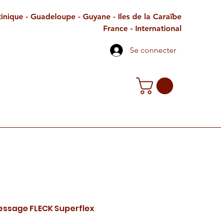
inique - Guadeloupe - Guyane - Iles de la Caraïbe
France - International
Se connecter
TE CADEAU
CONTACT
PETITES ANNONCES
essage FLECK Superflex