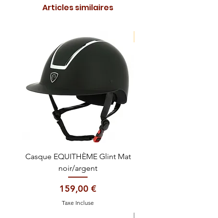
Articles similaires
NOUVEAUTE !
Casque EQUITHÈME Glint Mat
Cataplasme décontra
noir/argent
Prix
159,00 €
Taxe Incluse