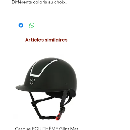
Différents coloris au choix.
Articles similaires
NOUVEAUTE !
Casque EQUITHÈME Glint Mat
Cataplasme décontra