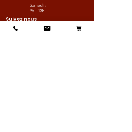
Samedi :
9h - 13h
Suivez nous
Les boutiques :
Pour le cavalier
Pour le cheval
Pour l'écurie
Maréchalerie
Elevage
Nouveautés
Bonnes affaires
Les services :
Petites annonces
Locations