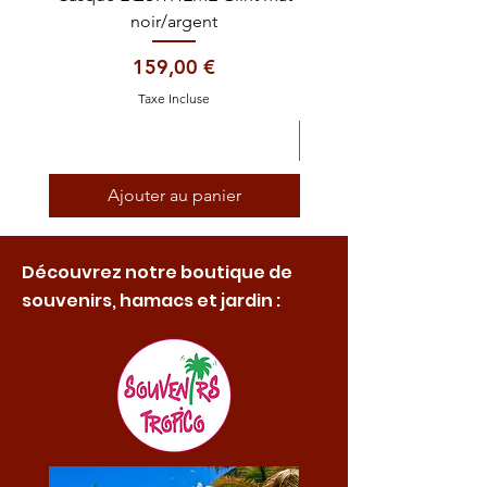
noir/argent
Prix
159,00 €
Taxe Incluse
Ajouter au panier
Découvrez notre boutique de
souvenirs, hamacs et jardin :